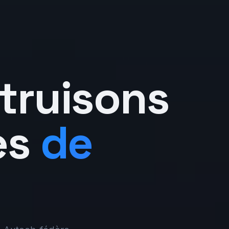
truisons
es
de