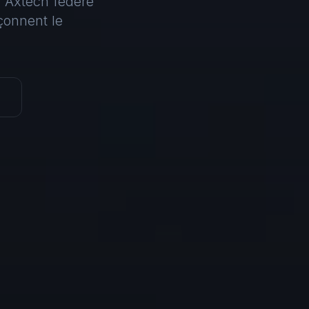
A, Axtech fédère
çonnent le